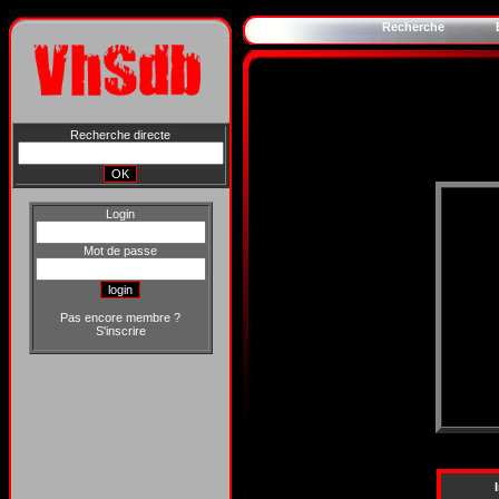
Recherche
Recherche directe
Login
Mot de passe
Pas encore membre ?
S'inscrire