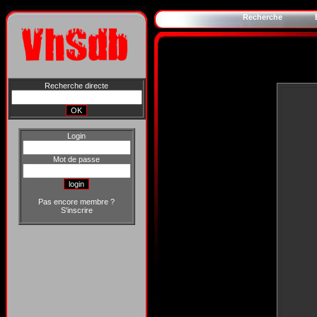
Recherche
Recherche directe
Login
Mot de passe
Pas encore membre ?
S'inscrire