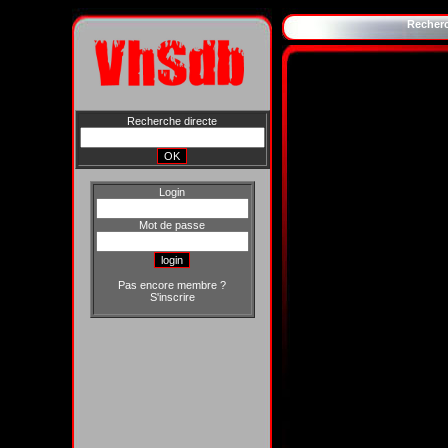
Recher
Recherche directe
Login
Mot de passe
Pas encore membre ?
S'inscrire