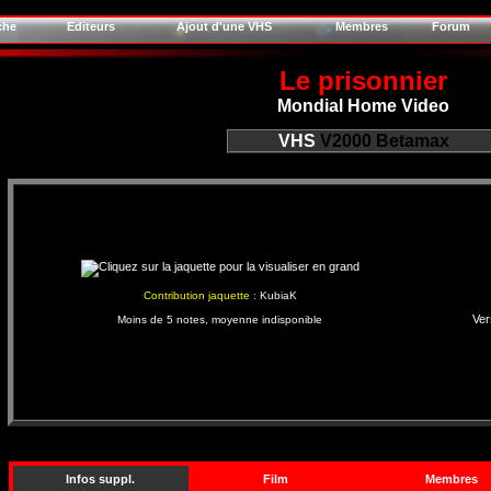
che
Editeurs
Ajout d'une VHS
Membres
Forum
Le prisonnier
Mondial Home Video
VHS
V2000
Betamax
Contribution jaquette :
KubiaK
Ver
Moins de 5 notes, moyenne indisponible
Infos suppl.
Film
Membres