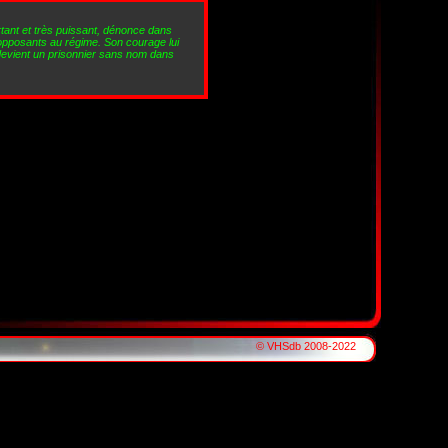
rtant et très puissant, dénonce dans
 opposants au régime. Son courage lui
devient un prisonnier sans nom dans
© VHSdb 2008-2022