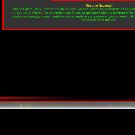
Résumé (jaquette) :
Buenos Aires, 1977, l'armée est au pouvoir. Jacobo Tiberman, journaliste très impo
son journal "la Opinion" le gouvernement de terreur qui emprisonne et qui torture les
coûtera le kidnapping des membres de sa famille et son propre emprisonnement. Il 
une cellule sans numéro...