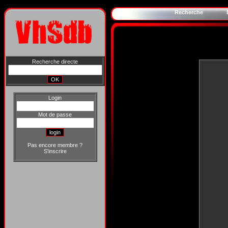
Recherche
Recherche directe
Login
Mot de passe
Pas encore membre ?
S'inscrire