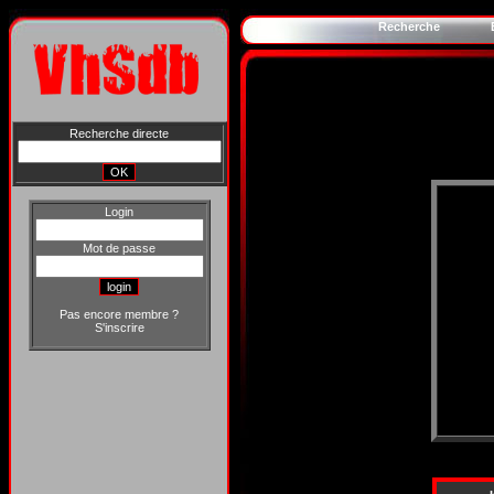
Recherche
Recherche directe
Login
Mot de passe
Pas encore membre ?
S'inscrire