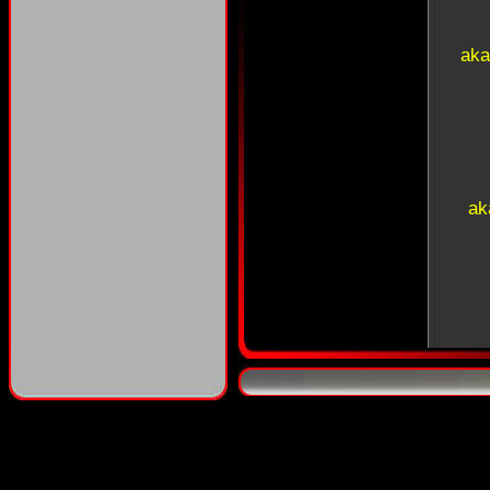
aka
ak