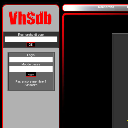
Recherche
Recherche directe
Login
Mot de passe
Pas encore membre ?
S'inscrire