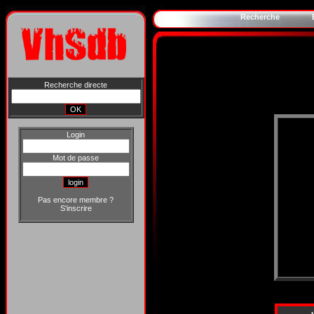
Recherche
Recherche directe
Login
Mot de passe
Pas encore membre ?
S'inscrire