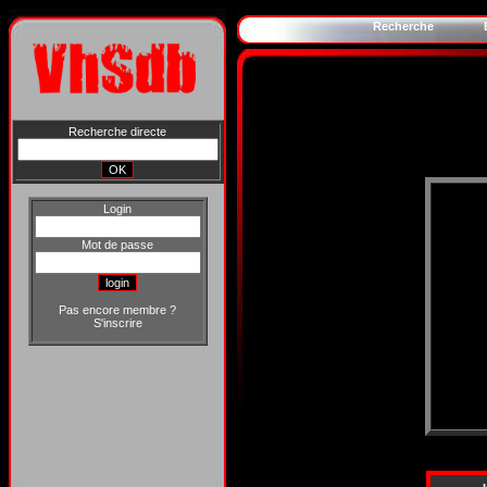
Recherche
Recherche directe
Login
Mot de passe
Pas encore membre ?
S'inscrire