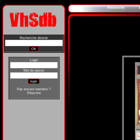
Recherche
Recherche directe
Login
Mot de passe
Pas encore membre ?
S'inscrire