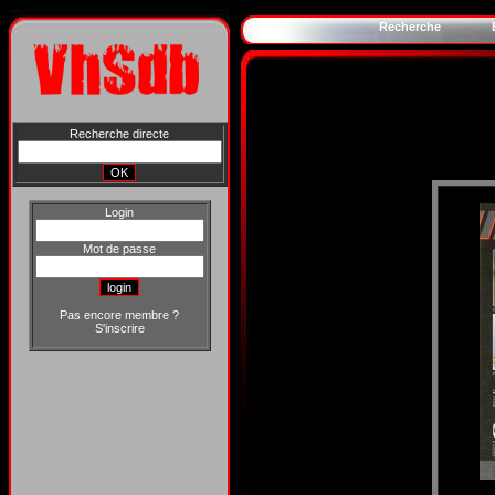
Recherche
Recherche directe
Login
Mot de passe
Pas encore membre ?
S'inscrire