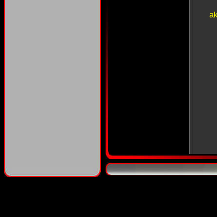
a
aka