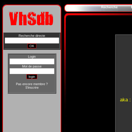
Recherche
Recherche directe
Login
Mot de passe
Pas encore membre ?
S'inscrire
aka 