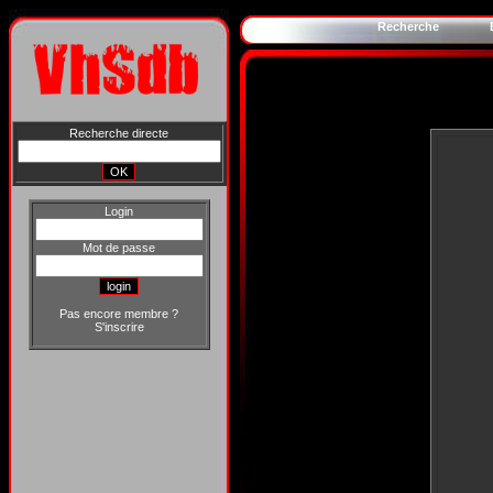
Recherche
Recherche directe
Login
Mot de passe
Pas encore membre ?
S'inscrire