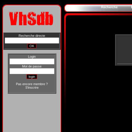
Recherche
Recherche directe
Login
Mot de passe
Pas encore membre ?
S'inscrire