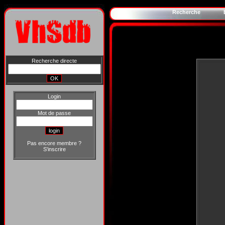
Recherche
Recherche directe
Login
Mot de passe
Pas encore membre ?
S'inscrire