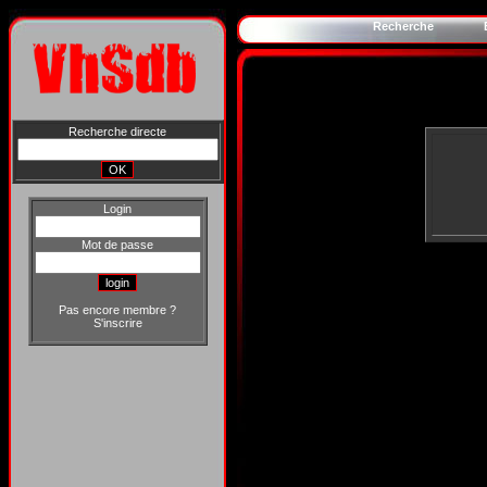
Recherche
Recherche directe
Login
Mot de passe
Pas encore membre ?
S'inscrire