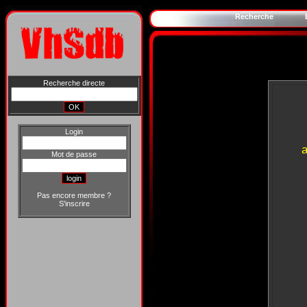
Recherche
Recherche directe
Login
Mot de passe
Pas encore membre ?
S'inscrire