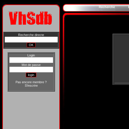
Recherche
Recherche directe
Login
Mot de passe
Pas encore membre ?
S'inscrire