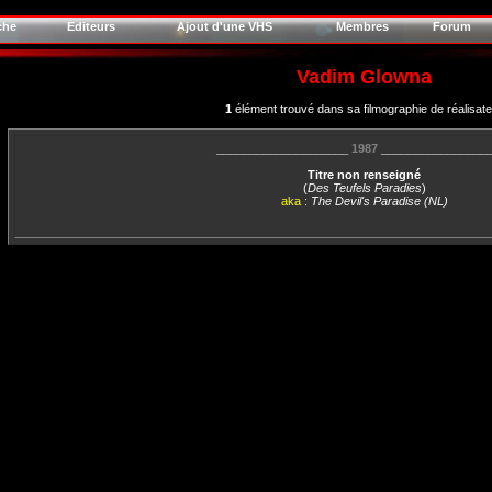
che
Editeurs
Ajout d'une VHS
Membres
Forum
Vadim Glowna
1
élément trouvé dans sa filmographie de réalisat
____________________
1987
________________
Titre non renseigné
(
Des Teufels Paradies
)
aka :
The Devil's Paradise (NL)