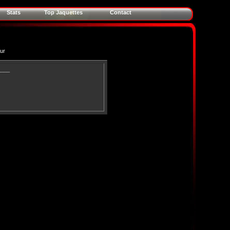
Stats
Top Jaquettes
Contact
eur
____