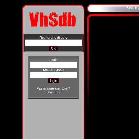
Recher
Recherche directe
Login
Mot de passe
Pas encore membre ?
S'inscrire