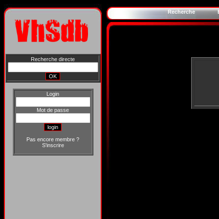
Recherche
Recherche directe
Login
Mot de passe
Pas encore membre ?
S'inscrire