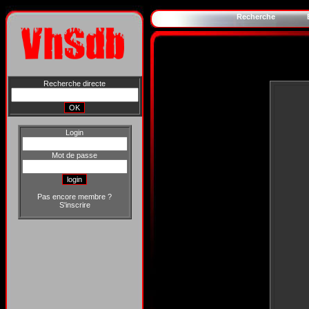
Recherche
Recherche directe
Login
Mot de passe
Pas encore membre ?
S'inscrire