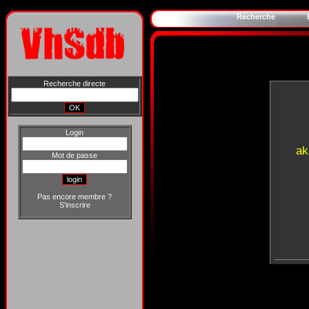
Recherche
Recherche directe
Login
ak
Mot de passe
Pas encore membre ?
S'inscrire