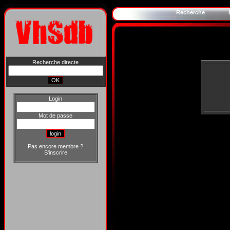
Recherche
Recherche directe
Login
Mot de passe
Pas encore membre ?
S'inscrire