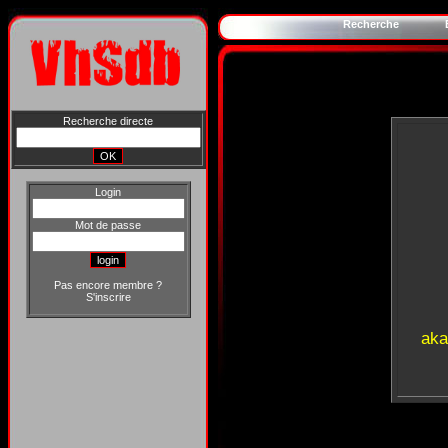
Recherche
Recherche directe
Login
Mot de passe
Pas encore membre ?
S'inscrire
aka