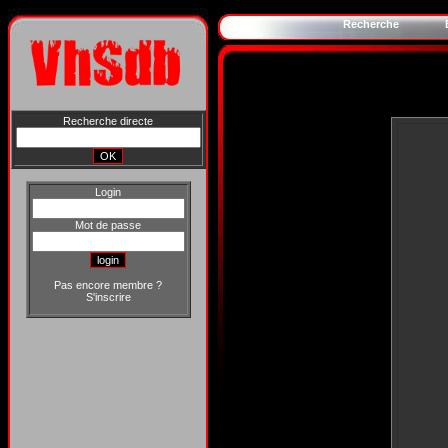
Recherche
Recherche directe
Login
Mot de passe
Pas encore membre ?
S'inscrire