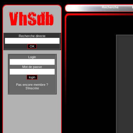
Recherche
Recherche directe
Login
Mot de passe
Pas encore membre ?
S'inscrire