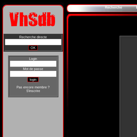
Recherche
Recherche directe
Login
Mot de passe
Pas encore membre ?
S'inscrire