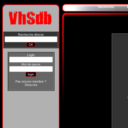
Recherche
Recherche directe
Login
Mot de passe
Pas encore membre ?
S'inscrire