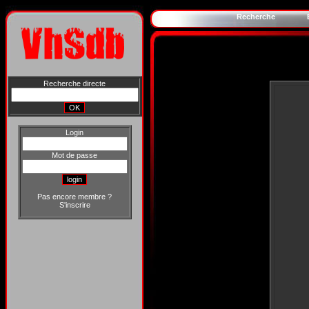
Recherche
Recherche directe
Login
Mot de passe
Pas encore membre ?
S'inscrire