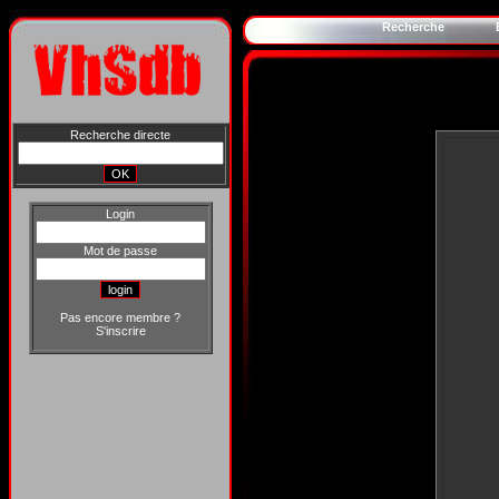
Recherche
Recherche directe
Login
Mot de passe
Pas encore membre ?
S'inscrire