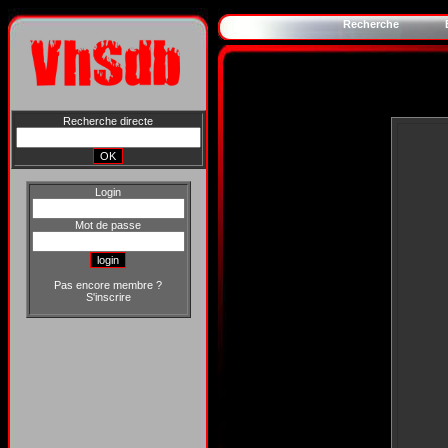
Recherche
Recherche directe
Login
Mot de passe
Pas encore membre ?
S'inscrire