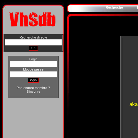
Recherche
Recherche directe
Login
Mot de passe
Pas encore membre ?
S'inscrire
aka