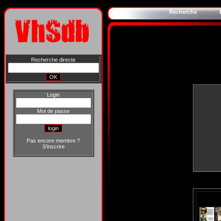
Recherche
Recherche directe
Login
Mot de passe
Pas encore membre ?
S'inscrire