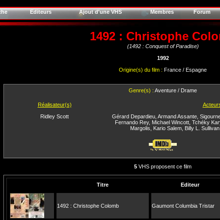
che
Editeurs
Ajout d'une VHS
Membres
Forum
1492 : Christophe Col
(1492 : Conquest of Paradise)
1992
Origine(s) du film :
France / Espagne
Genre(s) :
Aventure / Drame
Réalisateur(s)
Acteur
Ridley Scott
Gérard Depardieu
,
Armand Assante
,
Sigourn
Fernando Rey
,
Michael Wincott
,
Tchéky Kar
Margolis
,
Kario Salem
,
Billy L. Sullivan
5
VHS proposent ce film
Titre
Editeur
1492 : Christophe Colomb
Gaumont Columbia Tristar