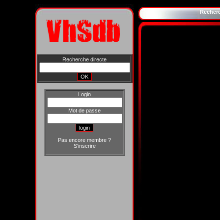
Recher
Recherche directe
Login
Mot de passe
Pas encore membre ?
S'inscrire