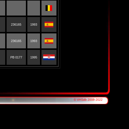
236165
1993
236165
1993
PB 0177
1995
© VHSdb 2008-2022