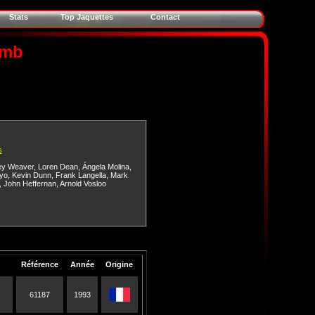
Stats
Top Jaquettes
Contact
omb
s
ey Weaver
,
Loren Dean
,
Ángela Molina
,
yo
,
Kevin Dunn
,
Frank Langella
,
Mark
,
John Heffernan
,
Arnold Vosloo
Référence
Année
Origine
61187
1993