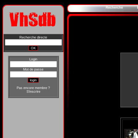
Recherche
Recherche directe
Login
Mot de passe
Pas encore membre ?
S'inscrire