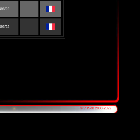
093/22
093/22
© VHSdb 2008-2022