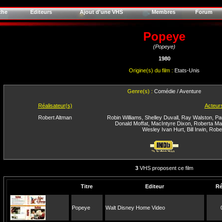
che
Editeurs
Ajout d'une VHS
Membres
Forum
Popeye
(Popeye)
1980
Origine(s) du film :
Etats-Unis
Genre(s) :
Comédie / Aventure
Réalisateur(s)
Acteur
Robert Altman
Robin Williams
,
Shelley Duvall
,
Ray Walston
,
Pa
Donald Moffat
,
MacIntyre Dixon
,
Roberta Ma
Wesley Ivan Hurt
,
Bill Irwin
,
Rober
3
VHS proposent ce film
Titre
Editeur
Ré
Popeye
Walt Disney Home Video