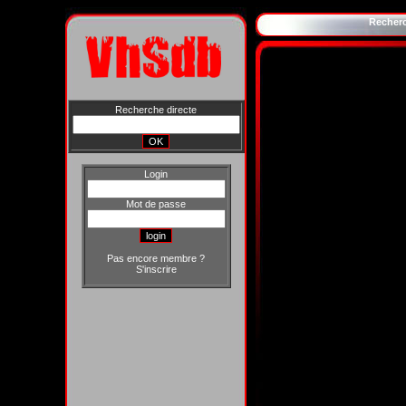
Recher
Recherche directe
Login
Mot de passe
Pas encore membre ?
S'inscrire