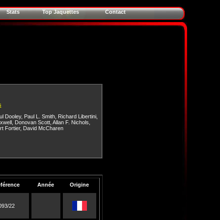
Stats
Top Jaquettes
Contact
s
ul Dooley
,
Paul L. Smith
,
Richard Libertini
,
xwell
,
Donovan Scott
,
Allan F. Nichols
,
t Fortier
,
David McCharen
férence
Année
Origine
093/22