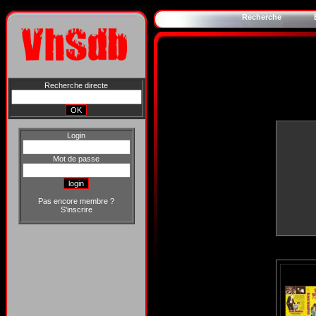
Recherche
Recherche directe
Login
Mot de passe
Pas encore membre ?
S'inscrire