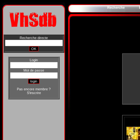
Recherche
Recherche directe
Login
Mot de passe
Pas encore membre ?
S'inscrire