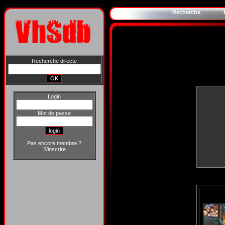
Recherche
Recherche directe
Login
Mot de passe
Pas encore membre ?
S'inscrire