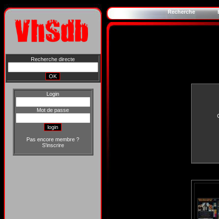
Recherche
Recherche directe
Login
Mot de passe
Pas encore membre ?
S'inscrire