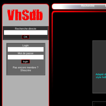
Recherche
Recherche directe
Login
Mot de passe
Pas encore membre ?
S'inscrire
Adapté de
style hol