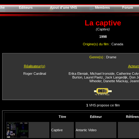
che
Editeurs
Ajout d'une VHS
Membres
Forum
La captive
(Captive)
1998
Origine(s) du film :
Canada
Genre(s) :
Drame
Réalisateur(s)
Acteur
Roger Cardinal
Erika Eleniak
,
Michael Ironside
,
Catherine Colv
Burton
,
Laurel Paetz
,
Jack Langedijk
,
Don J
Wheeler
,
Danette Mackay
,
Jeann
1
VHS propose ce film
Titre
Editeur
Référen
Captive
Antartic Video