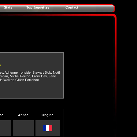
Stats
Top Jaquettes
Contact
s
ey
,
Adrienne Ironside
,
Stewart Bick
,
Noël
ordan
,
Michel Perron
,
Larry Day
,
Jane
ie Walker
,
Gillian Ferrabee
ce
Année
Origine