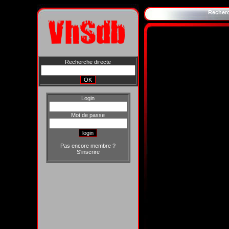
Recher
Recherche directe
Login
Mot de passe
Pas encore membre ?
S'inscrire