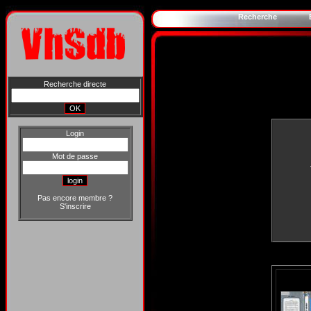
Recherche
Recherche directe
Login
Mot de passe
Pas encore membre ?
S'inscrire