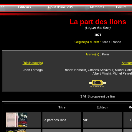
che
Editeurs
Ajout d'une VHS
Membres
Forum
La part des lions
(La part des lions)
1971
Origine(s) du film :
Italie / France
Genre(s) :
Polar
Réalisateur(s)
Acteur
Jean Larriaga
Robert Hossein
,
Charles Aznavour
,
Michel Cons
Albert Minski
,
Michel Peyre
3
VHS proposent ce film
Titre
Editeur
R
La part des lions
VIP
P