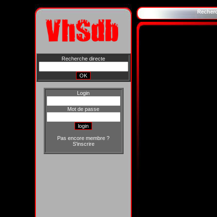
Recher
Recherche directe
Login
Mot de passe
Pas encore membre ?
S'inscrire