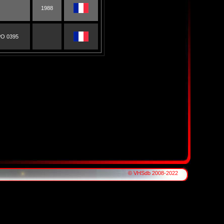
1988
O 0395
© VHSdb 2008-2022