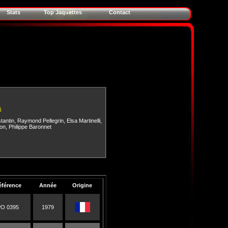
Stats
Top Jaquettes
Contact
s
tantin
,
Raymond Pellegrin
,
Elsa Martinelli
,
lon
,
Philippe Baronnet
éférence
Année
Origine
O 0395
1979