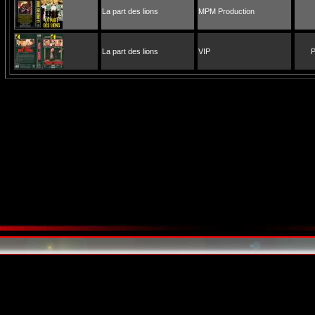
La part des lions
MPM Production
La part des lions
VIP
P