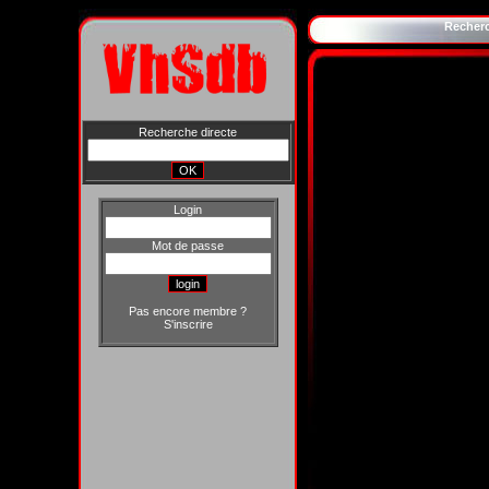
Recher
Recherche directe
Login
Mot de passe
Pas encore membre ?
S'inscrire