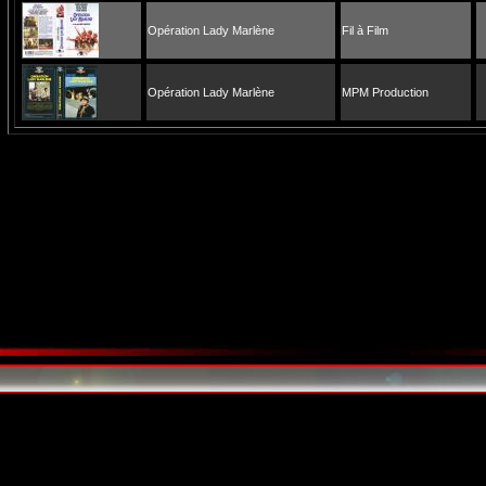
Opération Lady Marlène
Fil à Film
Opération Lady Marlène
MPM Production