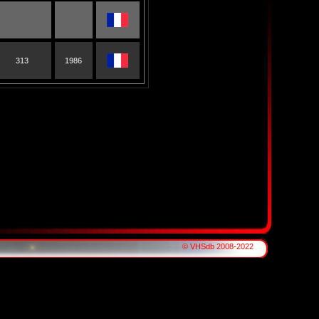
313
1986
© VHSdb 2008-2022