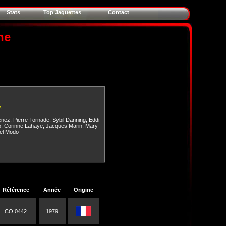
Stats
Top Jaquettes
Contact
ne
s
enez
,
Pierre Tornade
,
Sybil Danning
,
Eddi
o
,
Corinne Lahaye
,
Jacques Marin
,
Mary
el Modo
Référence
Année
Origine
CO 0442
1979