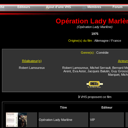
che
Editeurs
Ajout d'une VHS
Membres
Forum
Opération Lady Marlè
(Opération Lady Marlène)
1975
Origine(s) du film :
Allemagne / France
Genre(s) :
Comédie
Réalisateur(s)
Acteur
Robert Lamoureux
Robert Lamoureux
,
Michel Serrault
,
Bernard M
Arent
,
Eva Astor
,
Jacques Balutin
,
Guy Gross
Marquet
,
Mich
3
VHS proposent ce film
Titre
Editeur
Opération Lady Marlène
VIP