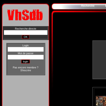
Recherche
Recherche directe
Login
Mot de passe
Pas encore membre ?
S'inscrire