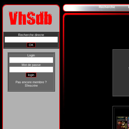
Recherche
Recherche directe
Login
Mot de passe
Pas encore membre ?
S'inscrire