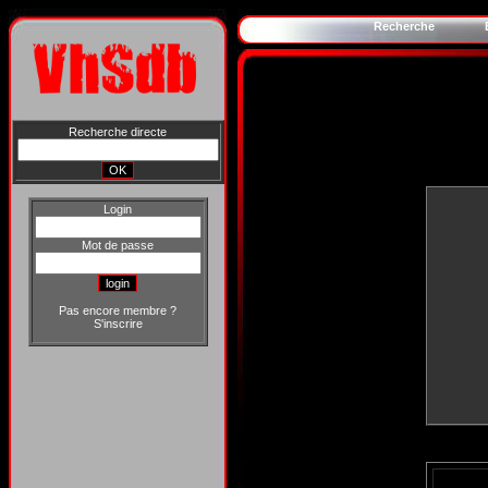
Recherche
Recherche directe
Login
Mot de passe
Pas encore membre ?
S'inscrire