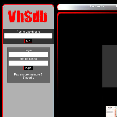
Recherche
Recherche directe
Login
Mot de passe
Pas encore membre ?
S'inscrire