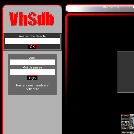
Recherche
Recherche directe
Login
Mot de passe
Pas encore membre ?
S'inscrire