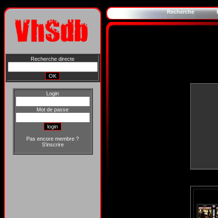
Recherche
Recherche directe
Login
Mot de passe
Pas encore membre ?
S'inscrire